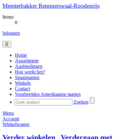
Meesterbakker Remmerswaal-Roodenrijs
Items:
0
Inloggen
☰
Home
Assortiment
Aanbiedingen
Hoe werkt het?
Spaarpunten
Winkels
Contact
Voorbeelden Amerikaanse taarten
Zoeken
Menu
Account
Winkelwagen
Verder winkelen
Verdergaan met