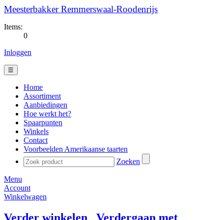
Meesterbakker Remmerswaal-Roodenrijs
Items:
0
Inloggen
☰
Home
Assortiment
Aanbiedingen
Hoe werkt het?
Spaarpunten
Winkels
Contact
Voorbeelden Amerikaanse taarten
Zoeken
Menu
Account
Winkelwagen
Verder winkelen
Verdergaan met