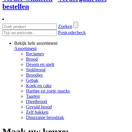
bestellen
Zoeken
Postcodecheck
Bekijk hele assortiment
Assortiment
Reclames
Brood
Desem en spelt
Stokbrood
Broodjes
Gebak
Koek en cake
Hartige en zoete snacks
Taarten
Dieetbrood
Gevuld brood
Zelf bakken
Duurzame broodzak
Maak uw keuze: