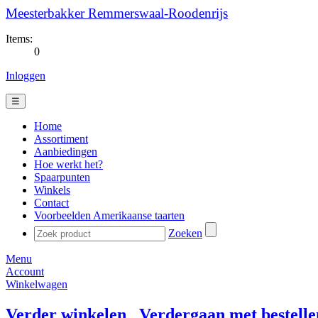
Meesterbakker Remmerswaal-Roodenrijs
Items:
0
Inloggen
☰
Home
Assortiment
Aanbiedingen
Hoe werkt het?
Spaarpunten
Winkels
Contact
Voorbeelden Amerikaanse taarten
Zoeken
Menu
Account
Winkelwagen
Verder winkelen
Verdergaan met bestelle