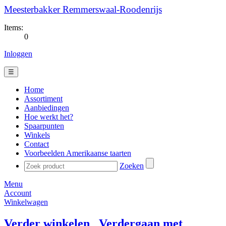
Meesterbakker Remmerswaal-Roodenrijs
Items:
0
Inloggen
☰
Home
Assortiment
Aanbiedingen
Hoe werkt het?
Spaarpunten
Winkels
Contact
Voorbeelden Amerikaanse taarten
Zoeken
Menu
Account
Winkelwagen
Verder winkelen
Verdergaan met