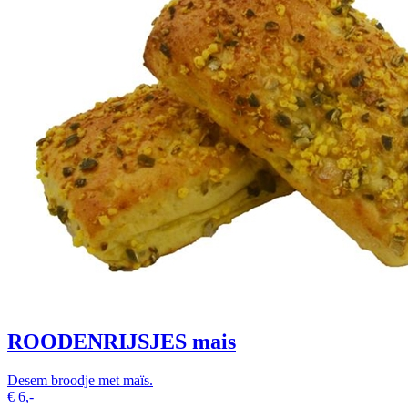
ROODENRIJSJES mais
Desem broodje met maïs.
€
6,-