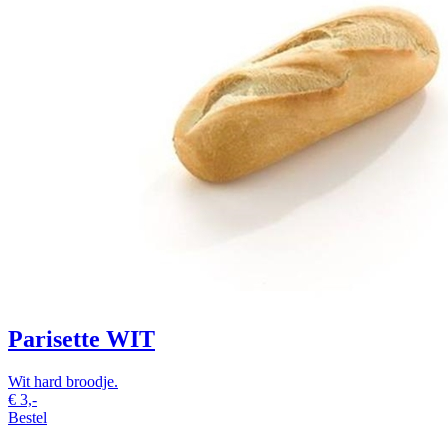
Parisette WIT
Wit hard broodje.
€
3,-
Bestel