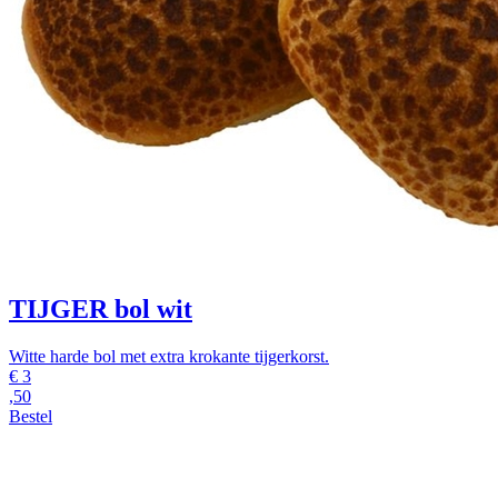
TIJGER bol wit
Witte harde bol met extra krokante tijgerkorst.
€
3
,50
Bestel