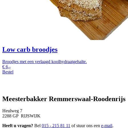
Low carb broodjes
Broodjes met een verlaagd koolhydraatgehalte.
€
6,-
Bestel
Meesterbakker Remmerswaal-Roodenrijs
Heulweg 7
2288 GP RIJSWIJK
Heeft u vragen?
Bel
015 - 215 81 11
of stuur ons een
e-mail
.