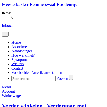
Meesterbakker Remmerswaal-Roodenrijs
Items:
0
Inloggen
☰
Home
Assortiment
Aanbiedingen
Hoe werkt het?
Spaarpunten
Winkels
Contact
Voorbeelden Amerikaanse taarten
Zoeken
Menu
Account
Winkelwagen
Verder winkelen
Verdergaan met