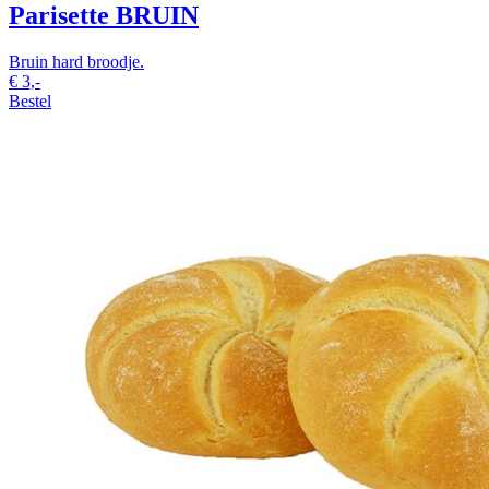
Parisette BRUIN
Bruin hard broodje.
€
3,-
Bestel