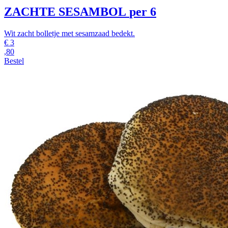
ZACHTE SESAMBOL
per 6
Wit zacht bolletje met sesamzaad bedekt.
€
3
,80
Bestel