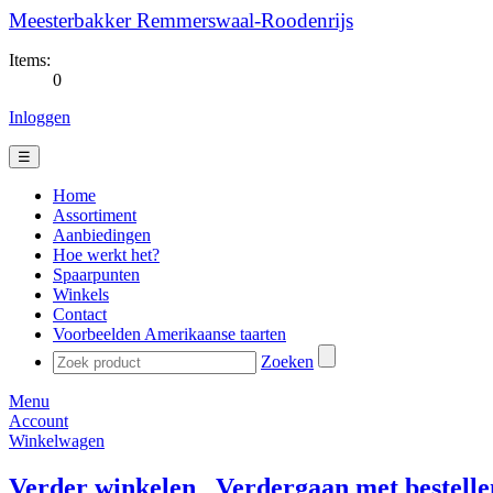
Meesterbakker Remmerswaal-Roodenrijs
Items:
0
Inloggen
☰
Home
Assortiment
Aanbiedingen
Hoe werkt het?
Spaarpunten
Winkels
Contact
Voorbeelden Amerikaanse taarten
Zoeken
Menu
Account
Winkelwagen
Verder winkelen
Verdergaan met bestelle