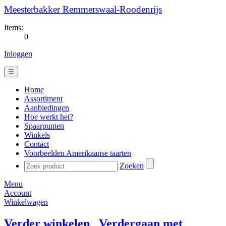
Meesterbakker Remmerswaal-Roodenrijs
Items:
0
Inloggen
☰
Home
Assortiment
Aanbiedingen
Hoe werkt het?
Spaarpunten
Winkels
Contact
Voorbeelden Amerikaanse taarten
Zoeken
Menu
Account
Winkelwagen
Verder winkelen
Verdergaan met