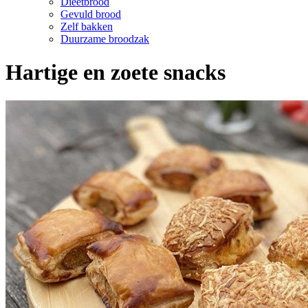
Dieetbrood
Gevuld brood
Zelf bakken
Duurzame broodzak
Hartige en zoete snacks