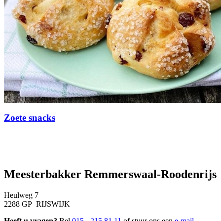
Zoete snacks
Meesterbakker Remmerswaal-Roodenrijs
Heulweg 7
2288 GP RIJSWIJK
Heeft u vragen?
Bel
015 - 215 81 11
of stuur ons een
e-mail
.