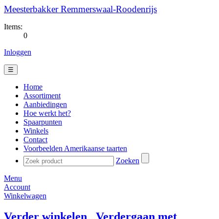
Meesterbakker Remmerswaal-Roodenrijs
Items:
0
Inloggen
☰
Home
Assortiment
Aanbiedingen
Hoe werkt het?
Spaarpunten
Winkels
Contact
Voorbeelden Amerikaanse taarten
Zoeken
Menu
Account
Winkelwagen
Verder winkelen
Verdergaan met