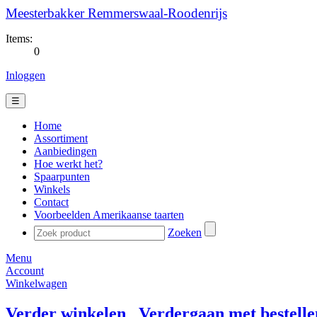
Meesterbakker Remmerswaal-Roodenrijs
Items:
0
Inloggen
☰
Home
Assortiment
Aanbiedingen
Hoe werkt het?
Spaarpunten
Winkels
Contact
Voorbeelden Amerikaanse taarten
Zoeken
Menu
Account
Winkelwagen
Verder winkelen
Verdergaan met bestelle