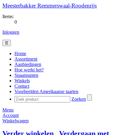
Meesterbakker Remmerswaal-Roodenrijs
Items:
0
Inloggen
☰
Home
Assortiment
Aanbiedingen
Hoe werkt het?
Spaarpunten
Winkels
Contact
Voorbeelden Amerikaanse taarten
Zoeken
Menu
Account
Winkelwagen
Verder winkelen
Verdergaan met