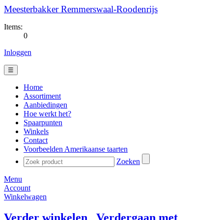
Meesterbakker Remmerswaal-Roodenrijs
Items:
0
Inloggen
☰
Home
Assortiment
Aanbiedingen
Hoe werkt het?
Spaarpunten
Winkels
Contact
Voorbeelden Amerikaanse taarten
Zoeken
Menu
Account
Winkelwagen
Verder winkelen
Verdergaan met