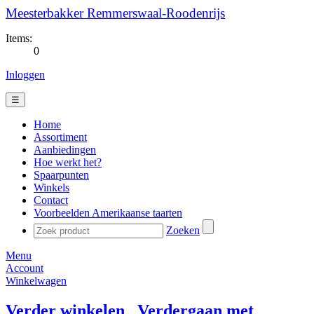
Meesterbakker Remmerswaal-Roodenrijs
Items:
0
Inloggen
☰
Home
Assortiment
Aanbiedingen
Hoe werkt het?
Spaarpunten
Winkels
Contact
Voorbeelden Amerikaanse taarten
Zoeken
Menu
Account
Winkelwagen
Verder winkelen
Verdergaan met