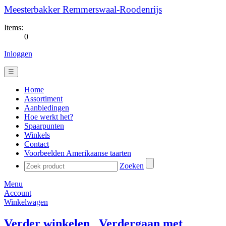
Meesterbakker Remmerswaal-Roodenrijs
Items:
0
Inloggen
☰
Home
Assortiment
Aanbiedingen
Hoe werkt het?
Spaarpunten
Winkels
Contact
Voorbeelden Amerikaanse taarten
Zoeken
Menu
Account
Winkelwagen
Verder winkelen
Verdergaan met