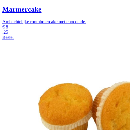
Marmercake
Ambachtelijke roombotercake met chocolade.
€
8
,25
Bestel