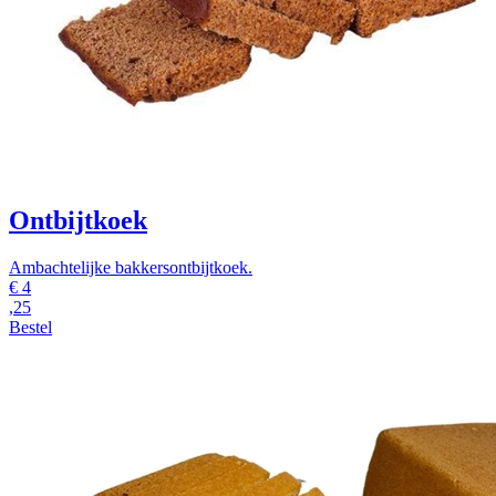
Ontbijtkoek
Ambachtelijke bakkersontbijtkoek.
€
4
,25
Bestel