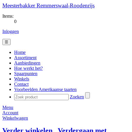
Meesterbakker Remmerswaal-Roodenrijs
Items:
0
Inloggen
☰
Home
Assortiment
Aanbiedingen
Hoe werkt het?
Spaarpunten
Winkels
Contact
Voorbeelden Amerikaanse taarten
Zoeken
Menu
Account
Winkelwagen
Verder winkelen
Verdergaan met