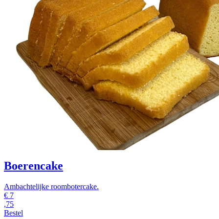
Boerencake
Ambachtelijke roombotercake.
€
7
,75
Bestel