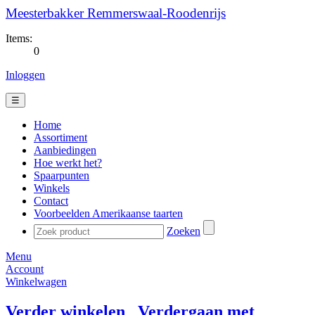
Meesterbakker Remmerswaal-Roodenrijs
Items:
0
Inloggen
☰
Home
Assortiment
Aanbiedingen
Hoe werkt het?
Spaarpunten
Winkels
Contact
Voorbeelden Amerikaanse taarten
Zoeken
Menu
Account
Winkelwagen
Verder winkelen
Verdergaan met